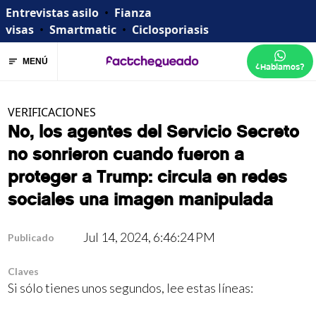
Entrevistas asilo
•
Fianza
visas
•
Smartmatic
•
Ciclosporiasis
MENÚ
¿Hablamos?
VERIFICACIONES
No, los agentes del Servicio Secreto
no sonrieron cuando fueron a
proteger a Trump: circula en redes
sociales una imagen manipulada
Jul 14, 2024, 6:46:24 PM
Publicado
Claves
Si sólo tienes unos segundos, lee estas líneas: