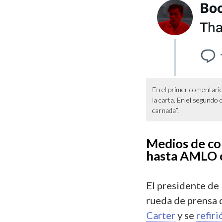
En el primer comentario 
la carta. En el segundo 
carnada”.
Medios de co
hasta AMLO c
El presidente de
rueda de prensa d
Carter
y se
refiri