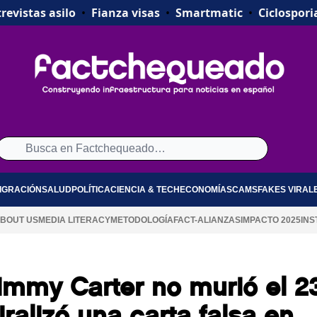
revistas asilo
•
Fianza visas
•
Smartmatic
•
Ciclospori
IGRACIÓN
SALUD
POLÍTICA
CIENCIA & TECH
ECONOMÍA
SCAMS
FAKES VIRAL
BOUT US
MEDIA LITERACY
METODOLOGÍA
FACT-ALIANZAS
IMPACTO 2025
INS
Jimmy Carter no murió el 2
iralizó una carta falsa en