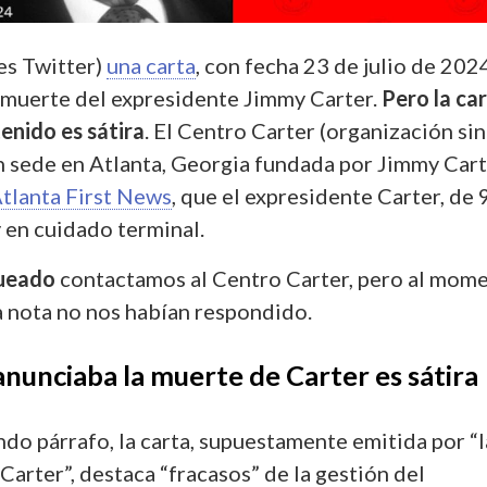
es Twitter)
una carta
, con fecha 23 de julio de 202
 muerte del expresidente Jimmy Carter.
Pero la ca
tenido es sátira
. El Centro Carter (organización sin
n sede en Atlanta, Georgia fundada por Jimmy Cart
Atlanta First News
, que el expresidente Carter, de 
y en cuidado terminal.
ueado
contactamos al Centro Carter, pero al mom
a nota no nos habían respondido.
anunciaba la muerte de Carter es sátira
ndo párrafo, la carta, supuestamente emitida por “l
Carter”, destaca “fracasos” de la gestión del