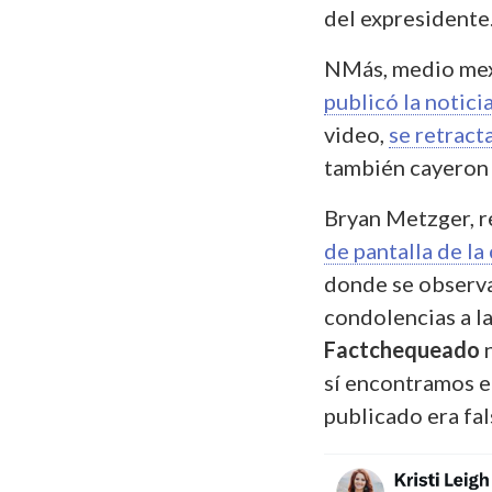
del expresidente
NMás, medio me
publicó la notici
video,
se retract
también cayeron 
Bryan Metzger, r
de pantalla de la
donde se observa
condolencias a la
Factchequeado
n
sí encontramos en
publicado era fal