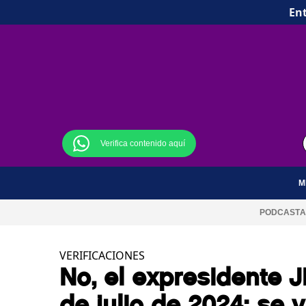
Ent
Verifica contenido aquí
M
PODCAST
A
VERIFICACIONES
No, el expresidente 
de julio de 2024: se v