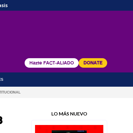
asis
Hazte FACT-ALIADO
DONATE
ES
TITUCIONAL
LO MÁS NUEVO
3