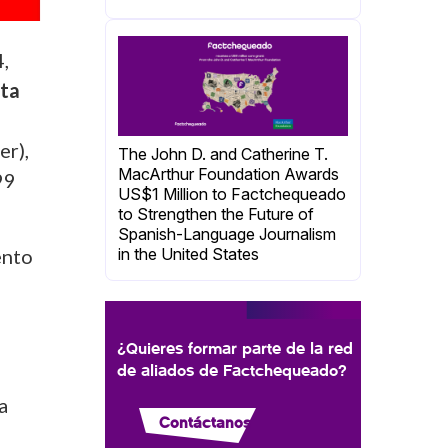
4,
rta
er),
The John D. and Catherine T.
MacArthur Foundation Awards
99
US$1 Million to Factchequeado
to Strengthen the Future of
Spanish-Language Journalism
ento
in the United States
¿Quieres formar parte de la red
de aliados de Factchequeado?
a
Contáctanos