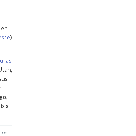
 en
este
)
turas
Utah,
sus
en
go,
abía