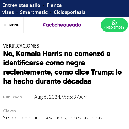
Entrevistas asilo
•
Fianza
visas
•
Smartmatic
•
Ciclosporiasis
MENÚ
¿Hablamos?
VERIFICACIONES
No, Kamala Harris no comenzó a
identificarse como negra
recientemente, como dice Trump: lo
ha hecho durante décadas
Aug 6, 2024, 9:55:37 AM
Publicado
Claves
Si sólo tienes unos segundos, lee estas líneas: