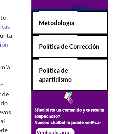
ate
Metodología
itas
junta
ión
Política de Corrección
omía
Política de
apartidismo
en
r de
ado
¿Recibiste un contenido y te resulta
uevos
sospechoso?
al
Nuestro chatbot lo puede verificar
ede
Verifícalo aquí