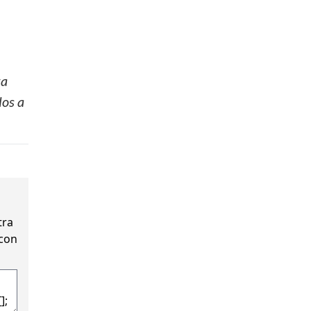
za
los a
tra
 con