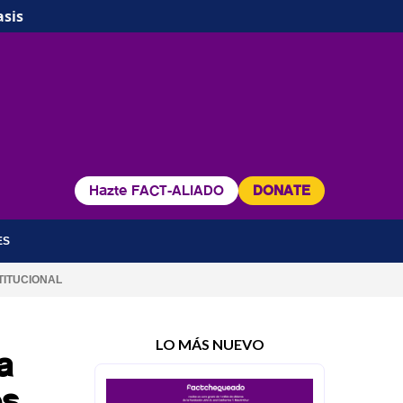
asis
Hazte FACT-ALIADO
DONATE
ES
TITUCIONAL
LO MÁS NUEVO
a
es