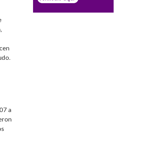
e
,
ocen
udo.
07 a
yeron
os