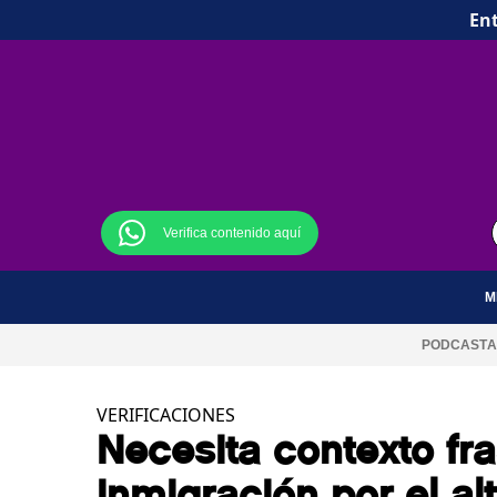
Ent
Verifica contenido aquí
M
PODCAST
A
VERIFICACIONES
Necesita contexto fr
inmigración por el al