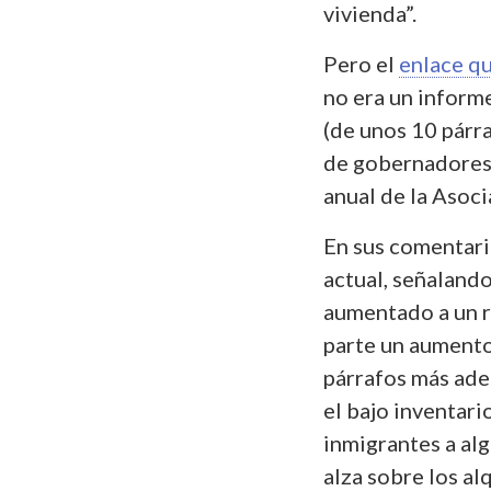
vivienda”.
Pero el
enlace qu
no era un informe
(de unos 10 párr
de gobernadores 
anual de la Asoc
En sus comentari
actual, señaland
aumentado a un ri
parte un aumento
párrafos más ade
el bajo inventari
inmigrantes a alg
alza sobre los al