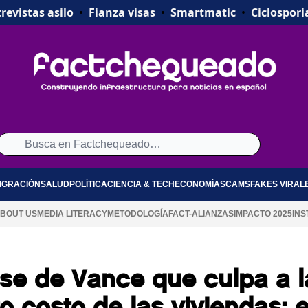
revistas asilo
•
Fianza visas
•
Smartmatic
•
Ciclospori
IGRACIÓN
SALUD
POLÍTICA
CIENCIA & TECH
ECONOMÍA
SCAMS
FAKES VIRAL
BOUT US
MEDIA LITERACY
METODOLOGÍA
FACT-ALIANZAS
IMPACTO 2025
INS
ase de Vance que culpa a l
to costo de las viviendas: 