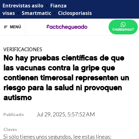
Entrevistas asilo
•
Fianza
visas
•
Smartmatic
•
Ciclosporiasis
MENÚ
¿Hablamos?
VERIFICACIONES
No hay pruebas científicas de que
las vacunas contra la gripe que
contienen timerosal representen un
riesgo para la salud ni provoquen
autismo
Jul 29, 2025, 5:57:52 AM
Publicado
Claves
Si sólo tienes unos segundos, lee estas líneas: