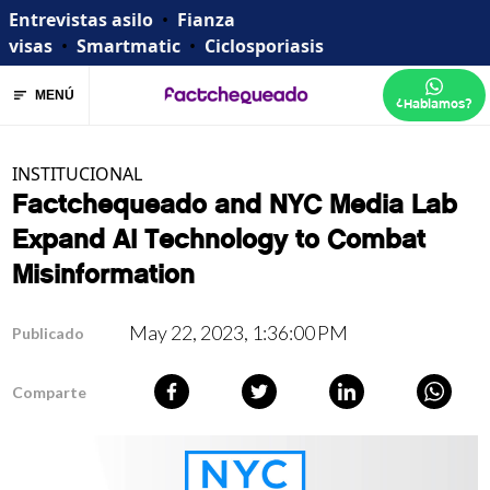
Entrevistas asilo
•
Fianza
visas
•
Smartmatic
•
Ciclosporiasis
MENÚ
¿Hablamos?
INSTITUCIONAL
Factchequeado and NYC Media Lab
Expand AI Technology to Combat
Misinformation
May 22, 2023, 1:36:00 PM
Publicado
Comparte