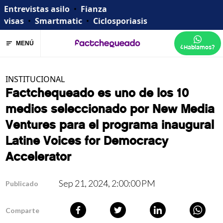
Entrevistas asilo
•
Fianza
visas
•
Smartmatic
•
Ciclosporiasis
MENÚ
¿Hablamos?
INSTITUCIONAL
Factchequeado es uno de los 10
medios seleccionado por New Media
Ventures para el programa inaugural
Latine Voices for Democracy
Accelerator
Sep 21, 2024, 2:00:00 PM
Publicado
Comparte