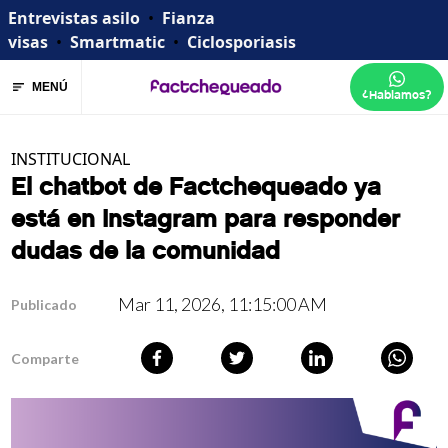
Entrevistas asilo
•
Fianza
visas
•
Smartmatic
•
Ciclosporiasis
MENÚ
¿Hablamos?
INSTITUCIONAL
El chatbot de Factchequeado ya
está en Instagram para responder
dudas de la comunidad
Mar 11, 2026, 11:15:00 AM
Publicado
Comparte