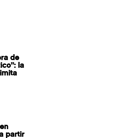
era de
co”: la
imita
den
a partir