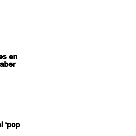
es en
saber
l ‘pop