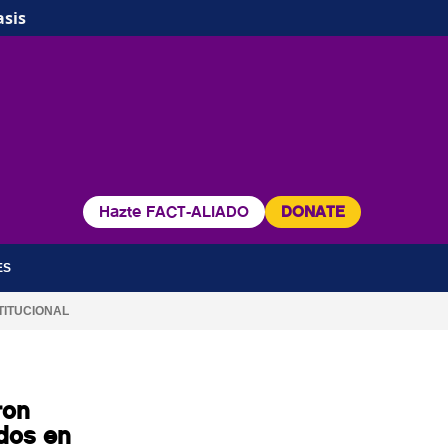
asis
Hazte FACT-ALIADO
DONATE
ES
TITUCIONAL
ron
dos en