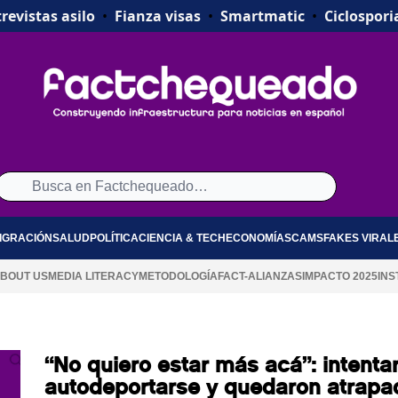
revistas asilo
•
Fianza visas
•
Smartmatic
•
Ciclospori
IGRACIÓN
SALUD
POLÍTICA
CIENCIA & TECH
ECONOMÍA
SCAMS
FAKES VIRAL
BOUT US
MEDIA LITERACY
METODOLOGÍA
FACT-ALIANZAS
IMPACTO 2025
INS
“No quiero estar más acá”: intenta
autodeportarse y quedaron atrapa