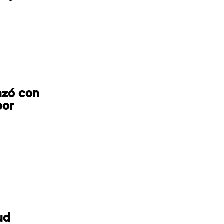
azó con
por
ud