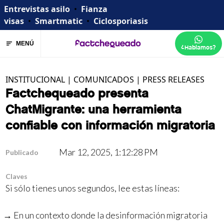
Entrevistas asilo
•
Fianza
visas
•
Smartmatic
•
Ciclosporiasis
MENÚ
¿Hablamos?
INSTITUCIONAL
|
COMUNICADOS
|
PRESS RELEASES
Factchequeado presenta
ChatMigrante: una herramienta
confiable con información migratoria
Mar 12, 2025, 1:12:28 PM
Publicado
Claves
Si sólo tienes unos segundos, lee estas líneas:
En un contexto donde la desinformación migratoria