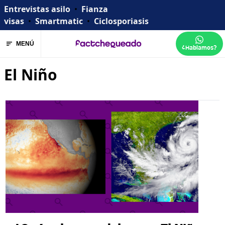
Entrevistas asilo
•
Fianza
visas
•
Smartmatic
•
Ciclosporiasis
MENÚ
¿Hablamos?
El Niño