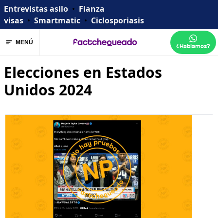
Entrevistas asilo
•
Fianza
visas
•
Smartmatic
•
Ciclosporiasis
MENÚ
¿Hablamos?
Elecciones en Estados
Unidos 2024