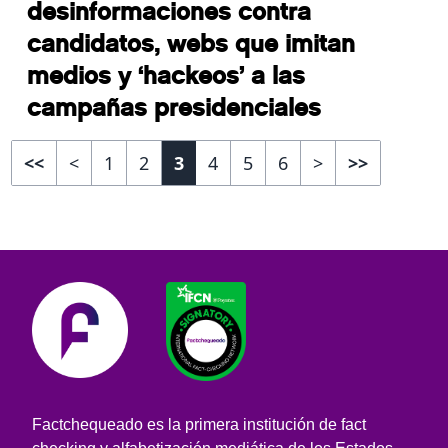
desinformaciones contra
candidatos, webs que imitan
medios y ‘hackeos’ a las
campañas presidenciales
<<
<
1
2
3
4
5
6
>
>>
Factchequeado es la primera institución de fact