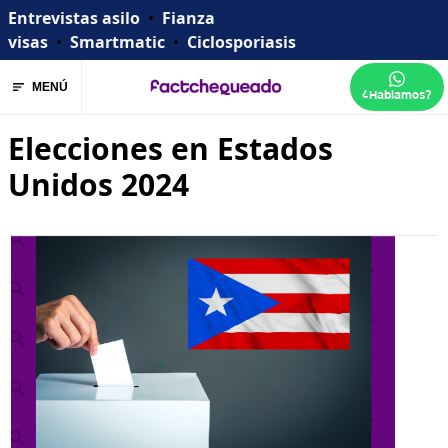
Entrevistas asilo
•
Fianza
visas
•
Smartmatic
•
Ciclosporiasis
MENÚ
¿Hablamos?
Elecciones en Estados
Unidos 2024