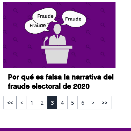
Por qué es falsa la narrativa del
fraude electoral de 2020
<<
<
1
2
3
4
5
6
>
>>