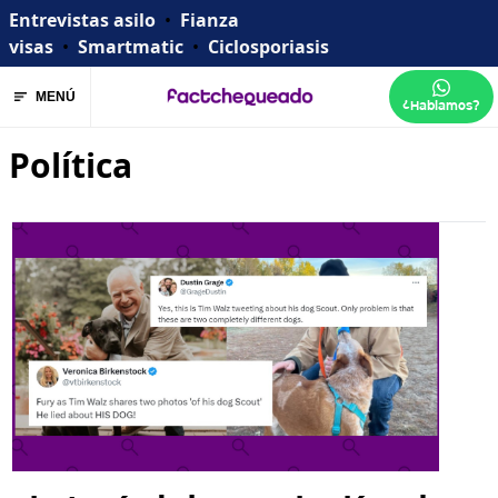
Entrevistas asilo
•
Fianza
visas
•
Smartmatic
•
Ciclosporiasis
MENÚ
¿Hablamos?
Política