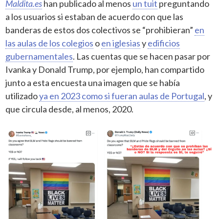
Maldita.es
han publicado al menos
un tuit
preguntando
a los usuarios si estaban de acuerdo con que las
banderas de estos dos colectivos se “prohibieran”
en
las aulas de los colegios
o
en iglesias
y
edificios
gubernamentales
. Las cuentas que se hacen pasar por
Ivanka y Donald Trump, por ejemplo, han compartido
junto a esta encuesta una imagen que se había
utilizado
ya en 2023 como si fueran aulas de Portugal
, y
que circula desde, al menos, 2020.