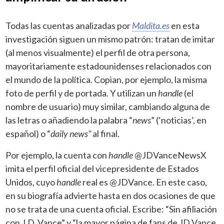
Todas las cuentas analizadas por
Maldita.es
en esta
investigación siguen un mismo patrón: tratan de imitar
(al menos visualmente) el perfil de otra persona,
mayoritariamente estadounidenses relacionados con
el mundo de la política. Copian, por ejemplo, la misma
foto de perfil y de portada. Y utilizan un
handle
(el
nombre de usuario) muy similar, cambiando alguna de
las letras o añadiendo la palabra “
news
” (‘noticias’, en
español) o “
daily news”
al final.
Por ejemplo, la cuenta con
handle
@JDVanceNewsX
imita el perfil oficial del vicepresidente de Estados
Unidos, cuyo
handle
real es @JDVance. En este caso,
en su biografía advierte hasta en dos ocasiones de que
no se trata de una cuenta oficial. Escribe: “Sin afiliación
con J.D. Vance” y “la mayor página de fans de JD Vance