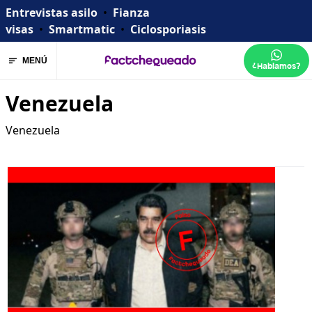
Entrevistas asilo
•
Fianza
visas
•
Smartmatic
•
Ciclosporiasis
MENÚ
¿Hablamos?
Venezuela
Venezuela