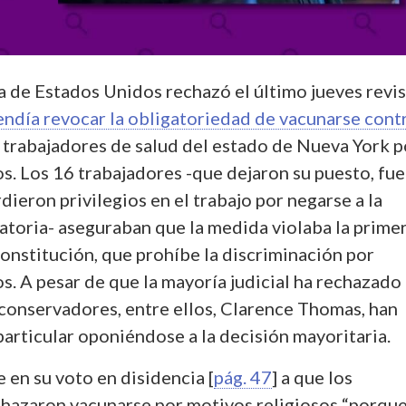
 de Estados Unidos rechazó el último jueves revis
endía revocar la obligatoriedad de vacunarse contr
 trabajadores de salud del estado de Nueva York p
os. Los 16 trabajadores -que dejaron su puesto, fu
ieron privilegios en el trabajo por negarse a la
atoria- aseguraban que la medida violaba la prime
onstitución, que prohíbe la discriminación por
s. A pesar de que la mayoría judicial ha rechazado 
 conservadores, entre ellos, Clarence Thomas, han
articular oponiéndose a la decisión mayoritaria.
 en su voto en disidencia [
pág. 47
] a que los
azaron vacunarse por motivos religiosos “porque 