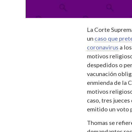
La Corte Suprema
un
caso que pret
coronavirus
a los
motivos religios
despedidos o perd
vacunación oblig
enmienda de la C
motivos religioso
caso, tres jueces
emitido un voto p
Thomas se refiere
demandantes rech