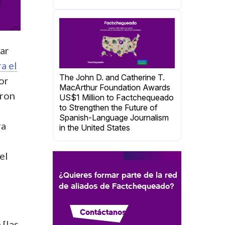
ar
a el
The John D. and Catherine T.
or
MacArthur Foundation Awards
eron
US$1 Million to Factchequeado
to Strengthen the Future of
Spanish-Language Journalism
ra
in the United States
el
¿Quieres formar parte de la red
de aliados de Factchequeado?
Contáctanos
[las