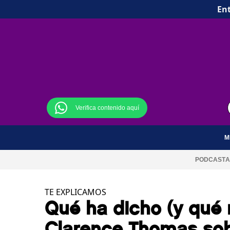
Ent
Verifica contenido aquí
M
PODCAST
A
TE EXPLICAMOS
Qué ha dicho (y qué n
Clarence Thomas sobr