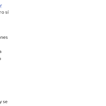
y
ro sí
ones
a
o
y se