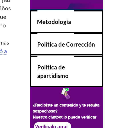
niños
que
Metodología
uno
omas
Política de Corrección
ó a
Política de
apartidismo
¿Recibiste un contenido y te resulta
sospechoso?
Nuestro chatbot lo puede verificar
Verifícalo aquí