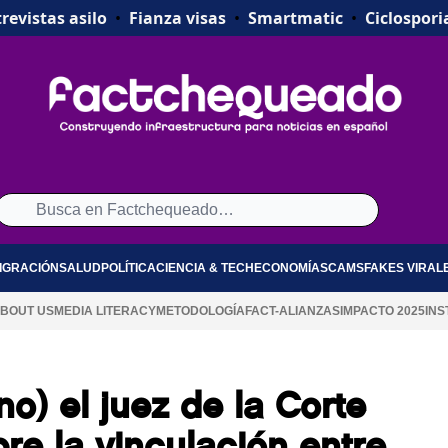
revistas asilo
•
Fianza visas
•
Smartmatic
•
Ciclospori
IGRACIÓN
SALUD
POLÍTICA
CIENCIA & TECH
ECONOMÍA
SCAMS
FAKES VIRAL
BOUT US
MEDIA LITERACY
METODOLOGÍA
FACT-ALIANZAS
IMPACTO 2025
INS
o) el juez de la Corte
e la vinculación entre