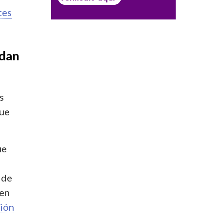
tes
edan
s
que
ue
 de
men
ión