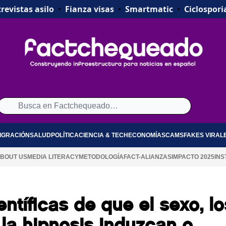
revistas asilo
•
Fianza visas
•
Smartmatic
•
Ciclospori
IGRACIÓN
SALUD
POLÍTICA
CIENCIA & TECH
ECONOMÍA
SCAMS
FAKES VIRAL
BOUT US
MEDIA LITERACY
METODOLOGÍA
FACT-ALIANZAS
IMPACTO 2025
INS
ntíficas de que el sexo, lo
 la hipnosis induzcan o