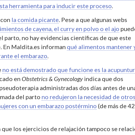
esta herramienta para inducir este proceso
.
 con
la comida picante
. Pese a que algunas webs
pimientos de cayena, el curry en polvo o el ajo
pued
el parto, no hay evidencias científicas de que este
. En Maldita.es informan
qué alimentos mantener 
urante el embarazo
.
e
no está demostrado que funcione es la acupuntu
icado en
Obstetrics & Gynecology
indica que dos
 pseudoterapia administradas dos días antes de un
amada del parto
no redujeron la necesidad de otro
mujeres con un embarazo postérmino
(de más de 42
que los ejercicios de relajación tampoco se relac