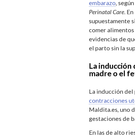
embarazo
, según
Perinatal Care
. En
supuestamente si
comer alimentos p
evidencias de qu
el parto sin la su
La inducción 
madre o el fe
La inducción del
contracciones ut
Maldita.es, uno 
gestaciones de ba
En las de alto ri