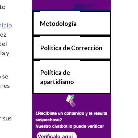
to
Metodología
nicio
vez
del
Política de Corrección
ía y
Política de
 se
apartidismo
ones
¿Recibiste un contenido y te resulta
 sus
sospechoso?
Nuestro chatbot lo puede verificar
Verifícalo aquí