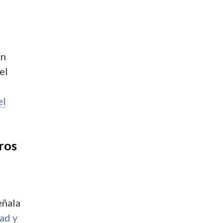
en
el
el
tros
eñala
ad y