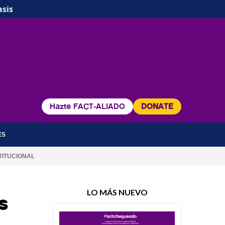
asis
Hazte FACT-ALIADO
DONATE
ES
TITUCIONAL
LO MÁS NUEVO
s