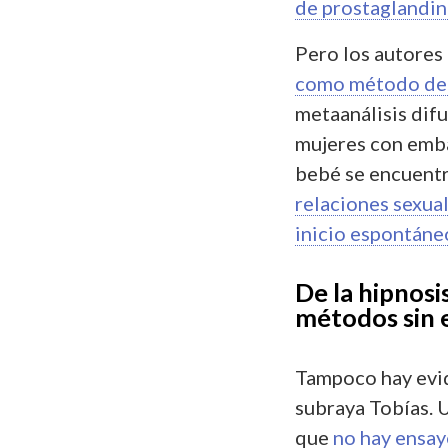
de prostaglandin
Pero los autores 
como método de i
metaanálisis dif
mujeres con emba
bebé se encuentra
relaciones sexua
inicio espontáne
De la hipnosi
métodos sin 
Tampoco hay evid
subraya Tobías. 
que
no hay ensay