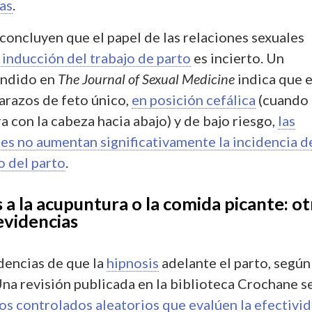
as
.
concluyen que el papel de las relaciones sexuales
nducción del trabajo de parto
es incierto. Un
undido en
The Journal of Sexual Medicine
indica que 
razos de feto único,
en posición cefálica
(cuando 
 con la cabeza hacia abajo) y de bajo riesgo,
las
les no aumentan significativamente la incidencia d
o del parto
.
s a la acupuntura o la comida picante: o
evidencias
encias de que la
hipnosis
adelante el parto, según
Una revisión publicada en la biblioteca Crochane s
os controlados aleatorios que evalúen la efectivid