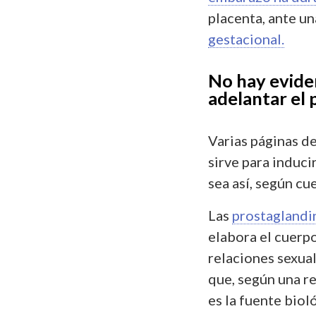
placenta, ante un
gestacional.
No hay eviden
adelantar el 
Varias páginas d
sirve para induci
sea así, según cu
Las
prostaglandi
elabora el cuerpo
relaciones sexua
que, según una re
es la fuente biol