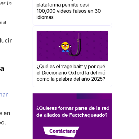
ues in
plataforma permite casi
100,000 videos falsos en 30
idiomas
s a
ducir
la
¿Qué es el ‘rage bait’ y por qué
el Diccionario Oxford la definió
como la palabra del año 2025?
nar
¿Quieres formar parte de la red
e en
de aliados de Factchequeado?
bo.
Contáctanos