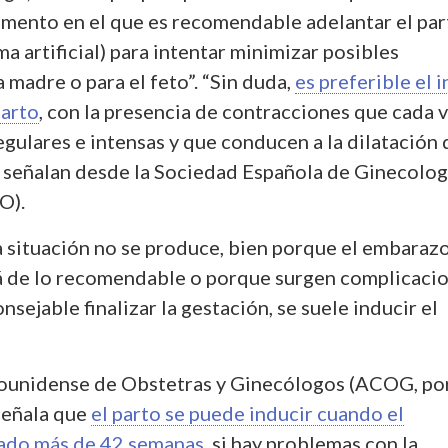
mento en el que es recomendable adelantar el par
ma artificial) para intentar minimizar posibles
 madre o para el feto”. “Sin duda,
es preferible el i
parto
, con la presencia de contracciones que cada 
gulares e intensas y que conducen a la dilatación 
”, señalan desde la Sociedad Española de Ginecolog
O).
 situación no se produce, bien porque el embarazo
á de lo recomendable o porque surgen complicaci
nsejable finalizar la gestación, se suele inducir el
ounidense de Obstetras y Ginecólogos (ACOG, por
 señala que
el parto se puede inducir cuando el
ado más de 42 semanas
, si hay problemas con la