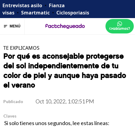
Entrevistas asilo
•
Fianza
visas
•
Smartmatic
•
Ciclosporiasis
MENÚ
¿Hablamos?
TE EXPLICAMOS
Por qué es aconsejable protegerse
del sol independientemente de tu
color de piel y aunque haya pasado
el verano
Oct 10, 2022, 1:02:51 PM
Publicado
Claves
Si solo tienes unos segundos, lee estas líneas: