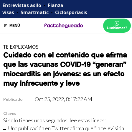
Entrevistas asilo
•
Fianza
visas
•
Smartmatic
•
Ciclosporiasis
MENÚ
¿Hablamos?
TE EXPLICAMOS
Cuidado con el contenido que afirma
que las vacunas COVID-19 “generan”
miocarditis en jóvenes: es un efecto
muy infrecuente y leve
Oct 25, 2022, 8:17:22 AM
Publicado
Claves
Si solo tienes unos segundos, lee estas líneas:
Una publicación en Twitter afirma que “la televisión