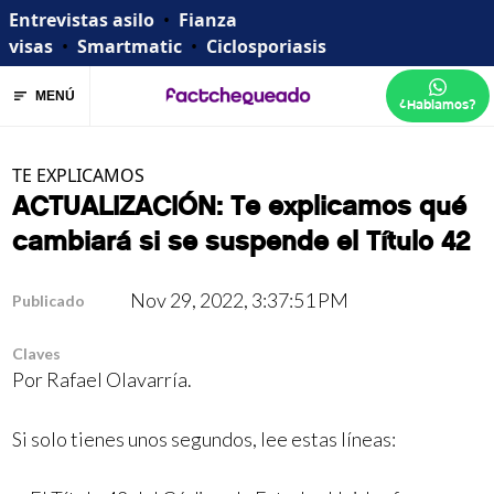
Entrevistas asilo
•
Fianza
visas
•
Smartmatic
•
Ciclosporiasis
MENÚ
¿Hablamos?
TE EXPLICAMOS
ACTUALIZACIÓN: Te explicamos qué
cambiará si se suspende el Título 42
Nov 29, 2022, 3:37:51 PM
Publicado
Claves
Por
Rafael Olavarría
.
Si solo tienes unos segundos, lee estas líneas: