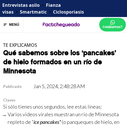
Entrevistas asilo
•
Fianza
visas
•
Smartmatic
•
Ciclosporiasis
MENÚ
¿Hablamos?
TE EXPLICAMOS
Qué sabemos sobre los ‘pancakes’
de hielo formados en un río de
Minnesota
Jan 5, 2024, 2:48:28 AM
Publicado
Claves
Si sólo tienes unos segundos, lee estas líneas:
Varios videos virales muestran un río de Minnesota
repleto de “
ice pancakes”
(o panqueques de hielo, en