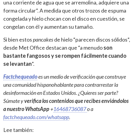
una corriente de agua que se arremolina, adquiere una
forma circular”. A medida que otros trozos de espuma
congelada y hielo chocan con el disco en cuestión, se
congelan con él y aumentan su tamaño.
Si bien estos
pancakes
de hielo “parecen discos sólidos”,
desde Met Office destacan que “a menudo
son
bastante fangosos y se rompen fácilmente cuando
se levantan
”.
Factchequeado
es un medio de verificación que construye
una comunidad hispanohablante para contrarrestar la
desinformación en Estados Unidos. ¿Quieres ser parte?
Súmate y
verifica los contenidos que recibes enviándolos
a nuestro WhatsApp
+
16468736087
o a
factchequeado.com/whatsapp
.
Lee también: