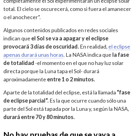
completamente el Sol experimentarán un eclipse solar
total. El cielo se oscurecerá, como si fuera el amanecer
o el anochecer”.
Algunos contenidos publicados en redes sociales
indican que
el Sol se va a apagar y el eclipse
provocará 3 días de oscuridad.
En realidad,
el eclipse
apenas durará unas horas
. La NASA indica que
la fase
de totalidad
-el momento en el que no hay luz solar
directa porque la Luna tapa el Sol- durará
aproximadamente
entre 1 o 2 minutos.
Aparte de la totalidad del eclipse, está la llamada
“fase
de eclipse parcial”.
Es la que ocurre cuando sólo una
parte del Sol está tapada por la Luna y, según la NASA,
durará entre 70 y 80 minutos.
No hay pruebas de que se vaya a