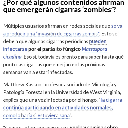
¿Por qué algunos contenidos afirman
que emergerán cigarras ‘zombies’?
Múltiples usuarios afirman en redes sociales que
se va
a producir una “invasión de cigarras zombis”
. Esto se
debe a que algunas cigarras periódicas
pueden
infectarse
por el parásito fúngico
Massospora
cicadina
. Eso sí, todavía es pronto para saber hasta qué
punto las cigarras que emerjan en las próximas
semanas van a estar infectadas.
Matthew Kasson, profesor asociado de Micología y
Patología Forestal en la Universidad de West Virginia,
explica que una vez infectada por el hongo, “
la cigarra
continúa participando en actividades normales,
como lo haría si estuviera sana
".
"Como si intentara aparearse,
vuela y camina sobre