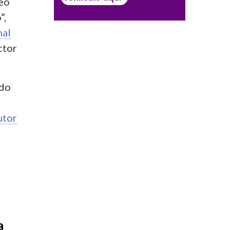
teo
”,
nal
ctor
ado
utor
a