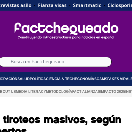
revistas asilo
•
Fianza visas
•
Smartmatic
•
Ciclospori
IGRACIÓN
SALUD
POLÍTICA
CIENCIA & TECH
ECONOMÍA
SCAMS
FAKES VIRAL
BOUT US
MEDIA LITERACY
METODOLOGÍA
FACT-ALIANZAS
IMPACTO 2025
INS
tiroteos masivos, según
pertos