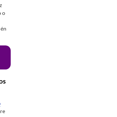
z
o o
ién
os
o
bre