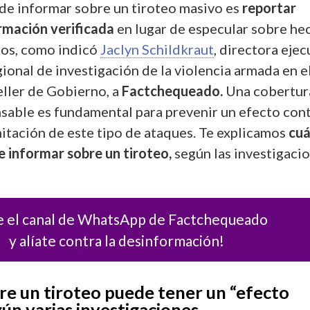
de informar sobre un tiroteo masivo es
reportar
rmación verificada
en lugar de especular sobre he
dos, como indicó
Jaclyn Schildkraut
, directora ejec
ional de investigación de la violencia armada en e
eller de Gobierno, a
Factchequeado.
Una cobertur
sable es fundamental para prevenir un efecto con
mitación de este tipo de ataques. Te explicamos
cuá
e informar sobre un tiroteo,
según las investigaci
e el canal de WhatsApp de Factchequeado
y alíate contra la desinformación!
re un tiroteo puede tener un “efecto
gún varias investigaciones