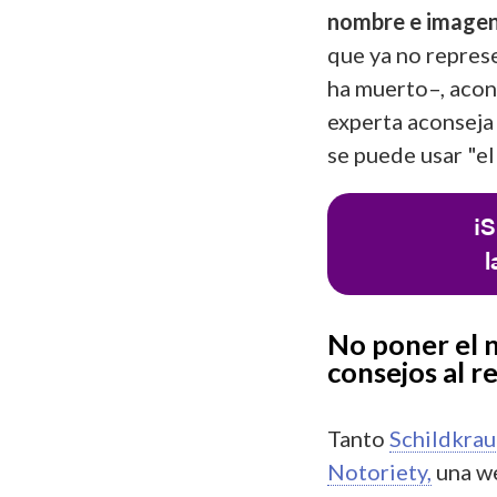
nombre e imagen 
que ya no repres
ha muerto–, acons
experta aconseja
se puede usar "e
¡S
l
No poner el n
consejos al re
Tanto
Schildkrau
Notoriety,
una we