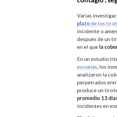
Varias investig
plazo
de los tiro
incidente o amen
después de un tir
en el que
la cobe
En un estudio ti
escuelas
, los in
analizaron la co
perpetrados entr
produce un tirote
promedio 13 días
incidentes en es