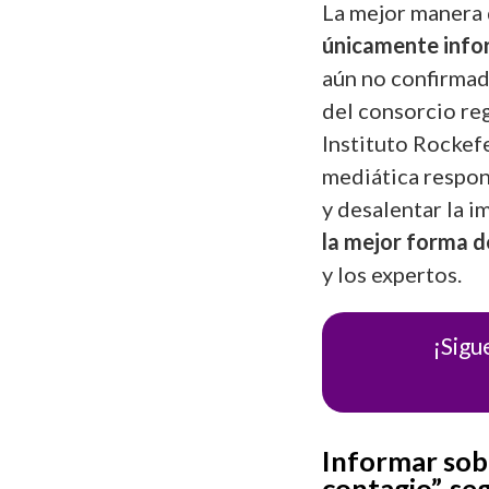
La mejor manera 
únicamente info
aún no confirma
del consorcio reg
Instituto Rockef
mediática respon
y desalentar la i
la mejor forma d
y los expertos.
¡Sigu
Informar sob
contagio”, se