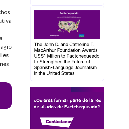
chos
utiva
l
a
The John D. and Catherine T.
tagio
MacArthur Foundation Awards
l es
US$1 Million to Factchequeado
to Strengthen the Future of
ones
Spanish-Language Journalism
in the United States
¿Quieres formar parte de la red
de aliados de Factchequeado?
Contáctanos