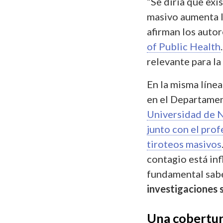
“Se diría que exi
masivo aumenta l
afirman los autor
of Public Health
relevante para la
En la misma líne
en el Departamen
Universidad de 
junto con el prof
tiroteos masivos
contagio está inf
fundamental sab
investigaciones 
Una cobertur