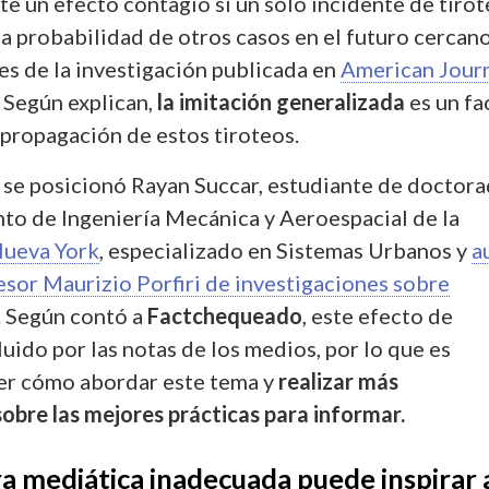
ste un efecto contagio si un sólo incidente de tiro
a probabilidad de otros casos en el futuro cercano
es de la investigación publicada en
American Jour
. Según explican,
la imitación generalizada
es un fa
 propagación de estos tiroteos.
a se posicionó Rayan Succar, estudiante de doctor
to de Ingeniería Mecánica y Aeroespacial de la
Nueva York
, especializado en Sistemas Urbanos y
a
esor Maurizio Porfiri de investigaciones sobre
. Según contó a
Factchequeado
, este efecto de
luido por las notas de los medios, por lo que es
er cómo abordar este tema y
realizar más
sobre las mejores prácticas para informar.
a mediática inadecuada puede inspirar 