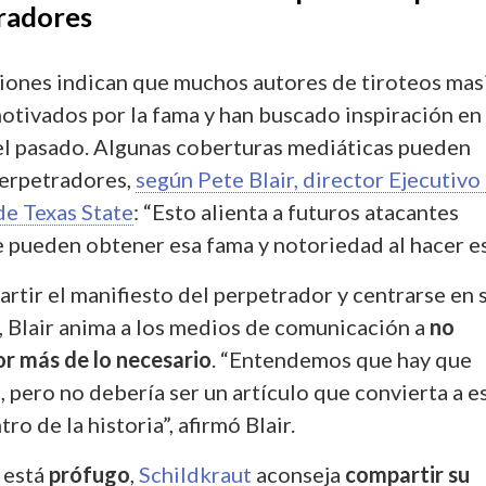
radores
ciones indican que muchos autores de tiroteos mas
motivados por la fama y han buscado inspiración en
l pasado. Algunas coberturas mediáticas pueden
perpetradores,
según Pete Blair, director Ejecutivo
e Texas State
: “Esto alienta a futuros atacantes
 pueden obtener esa fama y notoriedad al hacer e
rtir el manifiesto del perpetrador y centrarse en 
, Blair anima a los medios de comunicación a
no
or más de lo necesario
. “Entendemos que hay que
, pero no debería ser un artículo que convierta a e
ro de la historia”, afirmó Blair.
 está
prófugo
,
Schildkraut
aconseja
compartir su