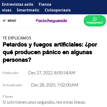
Entrevistas asilo
•
Fianza
visas
•
Smartmatic
•
Ciclosporiasis
MENÚ
¿Hablamos?
TE EXPLICAMOS
Petardos y fuegos artificiales: ¿por
qué producen pánico en algunas
personas?
Dec 27, 2022, 8:00:54 AM
Publicado
Dec 28, 2025, 7:02:00 AM
Actualizado
Claves
Si solo tienes unos segundos, lee estas líneas: