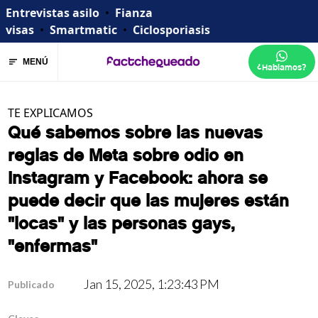
Entrevistas asilo
•
Fianza
visas
•
Smartmatic
•
Ciclosporiasis
MENÚ
¿Hablamos?
TE EXPLICAMOS
Qué sabemos sobre las nuevas
reglas de Meta sobre odio en
Instagram y Facebook: ahora se
puede decir que las mujeres están
"locas" y las personas gays,
"enfermas"
Jan 15, 2025, 1:23:43 PM
Publicado