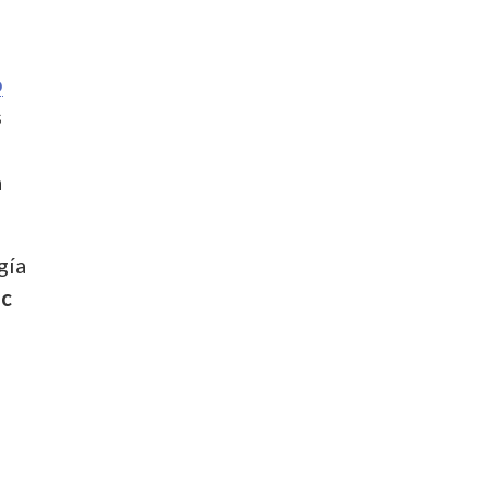
o
s
n
a
gía
ic