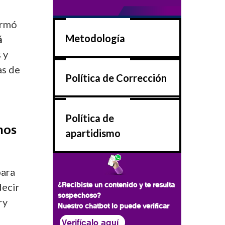
irmó
Metodología
á
 y
as de
Política de Corrección
Política de
nos
apartidismo
para
¿Recibiste un contenido y te resulta
decir
sospechoso?
ry
Nuestro chatbot lo puede verificar
Verifícalo aquí