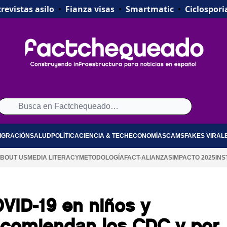
revistas asilo
•
Fianza visas
•
Smartmatic
•
Ciclospori
IGRACIÓN
SALUD
POLÍTICA
CIENCIA & TECH
ECONOMÍA
SCAMS
FAKES VIRAL
BOUT US
MEDIA LITERACY
METODOLOGÍA
FACT-ALIANZAS
IMPACTO 2025
INS
VID-19 en niños y
comiendan los CDC y por