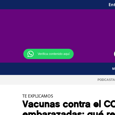
Ent
Verifica contenido aquí
M
PODCAST
A
TE EXPLICAMOS
Vacunas contra el CO
embarazadas: qué re