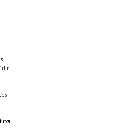
es
idir
tes
tos