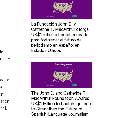
La Fundación John D. y
Catherine T. MacArthur otorga
US$1 millón a Factchequeado
para fortalecer el futuro del
periodismo en español en
Estados Unidos
del
onible
mo la
a
The John D. and Catherine T.
ón
MacArthur Foundation Awards
caron
US$1 Million to Factchequeado
ral.
to Strengthen the Future of
Spanish-Language Journalism