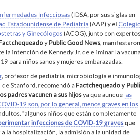
nfermedades Infecciosas
(IDSA, por sus siglas en
ad Estadounidense de Pediatría
(AAP) y el
Colegi
stetras y Ginecólogos
(ACOG), junto con experto
Factchequeado
y
Public Good News
, manifestaro
 la intención de Kennedy Jr. de eliminar la vacun
19 para niños sanos y mujeres embarazadas.
r
, profesor de pediatría, microbiología e inmunolo
d de Stanford, recomendó a
Factchequeado y Publ
los padres vacunen a sus hijos
ya que aunque
las
COVID-19 son, por lo general, menos graves en los
adultos, “algunos niños que están completamente
perimentar infecciones de COVID-19 graves
que
a la hospitalización, la admisión a la unidad de