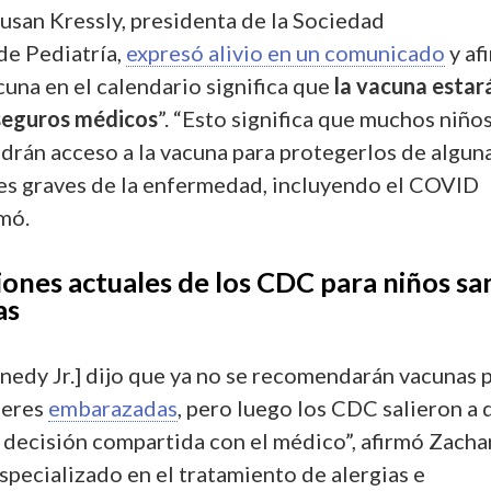
Susan Kressly, presidenta de la Sociedad
de Pediatría,
expresó alivio en un comunicado
y af
acuna en el calendario significa que
la vacuna estar
 seguros médicos
”. “Esto significa que muchos niños
drán acceso a la vacuna para protegerlos de algun
es graves de la enfermedad, incluyendo el COVID
mó.
nes actuales de los CDC para niños sa
as
nnedy Jr.] dijo que ya no se recomendarán vacunas 
jeres
embarazadas
, pero luego los CDC salieron a 
 decisión compartida con el médico”, afirmó Zacha
specializado en el tratamiento de alergias e