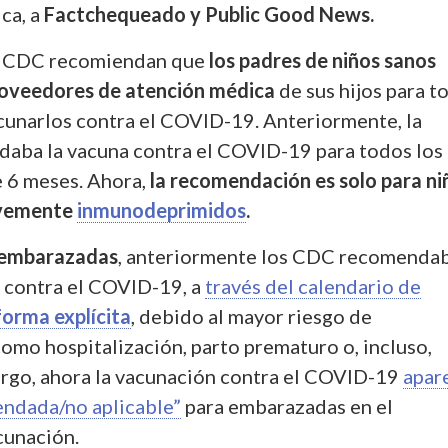
ca, a
Factchequeado y Public Good News.
s CDC recomiendan que
los padres de niños sanos
proveedores de atención médica
de sus hijos para t
acunarlos contra el COVID-19. Anteriormente, la
aba la vacuna contra el COVID-19 para todos los
 6 meses. Ahora,
la recomendación es solo para ni
avemente
inmunodeprimidos
.
embarazadas
, anteriormente los CDC recomenda
 contra el COVID-19, a
través del calendario de
orma explícita
, debido al mayor riesgo de
omo hospitalización, parto prematuro o, incluso,
rgo, ahora la vacunación contra el COVID-19
apar
ndada/no aplicable”
para embarazadas en el
cunación.