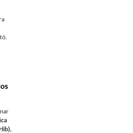
ra
tó.
los
inar
ica
Hib),