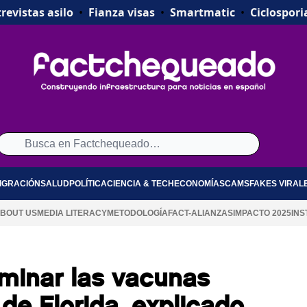
revistas asilo
•
Fianza visas
•
Smartmatic
•
Ciclospori
IGRACIÓN
SALUD
POLÍTICA
CIENCIA & TECH
ECONOMÍA
SCAMS
FAKES VIRAL
BOUT US
MEDIA LITERACY
METODOLOGÍA
FACT-ALIANZAS
IMPACTO 2025
INS
minar las vacunas
 de Florida, explicado