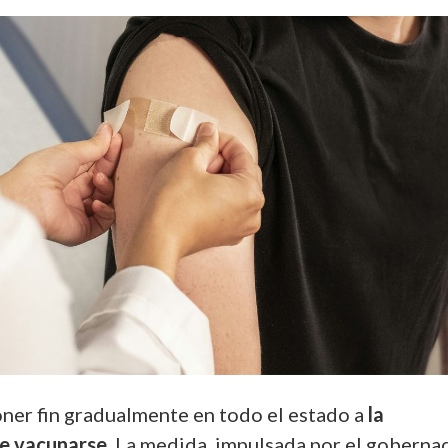
oner fin gradualmente en todo el estado a
la
de vacunarse.
La medida, impulsada por el goberna