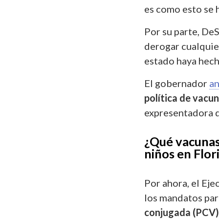
es como esto se h
Por su parte, DeS
derogar cualquie
estado haya hech
El gobernador
a
política de vacu
expresentadora d
¿Qué vacunas 
niños en Flor
Por ahora, el Eje
los mandatos par
conjugada (PCV), 