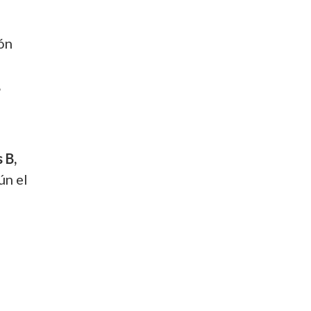
ión
,
 B,
ún el