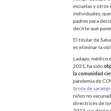
escuelas y otros
individuales, que 
padres para decid
decirte qué poner
El titular de Sal
es eliminar la ob
Ladapo, médico 
2021, ha sido
obj
la comunidad cien
pandemia de COVI
brote de sarampi
niños no vacunado
directrices de l
2023, sus declar