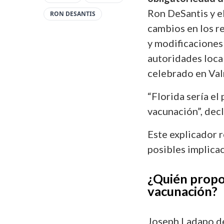
Ron DeSantis y e
RON DESANTIS
cambios en los re
y modificaciones
autoridades loca
celebrado en Valr
“Florida sería el
vacunación”, dec
Este explicador r
posibles implica
¿Quién propon
vacunación?
Joseph Ladapo de