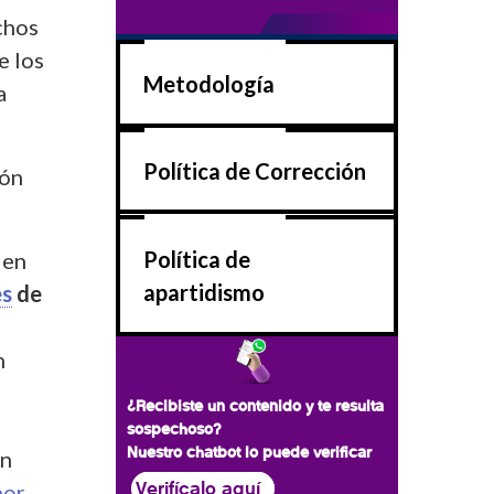
chos
e los
Metodología
a
Política de Corrección
ión
Política de
 en
apartidismo
es
de
n
¿Recibiste un contenido y te resulta
sospechoso?
Nuestro chatbot lo puede verificar
En
Verifícalo aquí
por