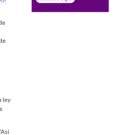
 de
 de
e
e
 ley
s
“Así