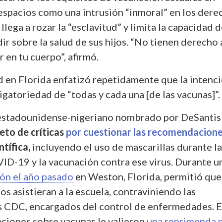
 espacios como una intrusión “inmoral” en los dere
llega a rozar la “esclavitud” y limita la capacidad d
ir sobre la salud de sus hijos. “No tienen derecho 
 en tu cuerpo”, afirmó.
ud en Florida enfatizó repetidamente que la intenc
ligatoriedad de “todas y cada una [de las vacunas]”.
estadounidense-nigeriano nombrado por DeSantis
eto de críticas
por cuestionar las recomendacion
tífica,
incluyendo el uso de mascarillas durante la
D-19 y la vacunación contra ese virus. Durante u
ón el año pasado
en Weston, Florida, permitió que
s asistieran a la escuela, contraviniendo las
os CDC, encargados del control de enfermedades. 
aciones sobre vacunas le valieron
una reprimenda 