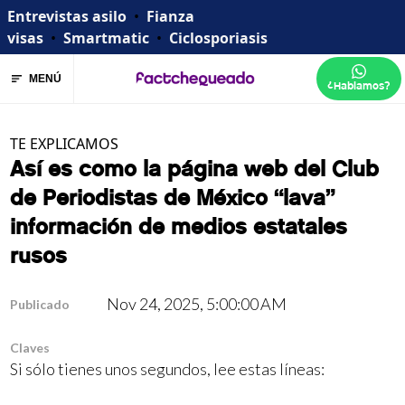
Entrevistas asilo
•
Fianza
visas
•
Smartmatic
•
Ciclosporiasis
MENÚ
¿Hablamos?
TE EXPLICAMOS
Así es como la página web del Club
de Periodistas de México “lava”
información de medios estatales
rusos
Nov 24, 2025, 5:00:00 AM
Publicado
Claves
Si sólo tienes unos segundos, lee estas líneas: