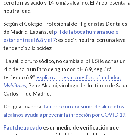
cero lo más ácido y 14 lo más alcalino. El 7 representa la
neutralidad.
Según el Colegio Profesional de Higienistas Dentales
de Madrid, España, el
pH de la boca humana suele
estar entre el 6.8 y el 7
; es decir, neutral con una leve
tendencia a la acidez.
"La sal, cloruro sódico, no cambia el pH. Si le echas un
kilo de sal a un litro de agua con pH 6.9, seguirá
teniendo 6.9",
explicó a nuestro medio cofundador,
Maldita.es
,
Pepe Alcamí, virólogo del Instituto de Salud
Carlos III de Madrid.
De igual manera,
tampoco un consumo de alimentos
alcalinos ayuda a prevenir la infección por COVID 19
.
Factchequeado
es un medio de verificación que