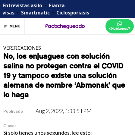
Entrevistas asilo
•
Fianza
visas
•
Smartmatic
•
Ciclosporiasis
MENÚ
¿Hablamos?
VERIFICACIONES
No, los enjuagues con solución
salina no protegen contra el COVID
19 y tampoco existe una solución
alemana de nombre ‘Abmonak’ que
lo haga
Aug 2, 2022, 1:33:51 PM
Publicado
Claves
Si solo tienes unos segundos, lee esto: