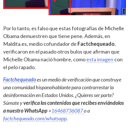
Por lo tanto, es falso que estas fotografías de Michelle
Obama demuestren que tiene pene. Además, en
Maldita.es, medio cofundador de
Factchequeado
,
verificaron en el pasado otros bulos que afirman que
Michelle Obama nació hombre, como
esta imagen
con
el pelo rapado.
Factchequeado
es un medio de verificación que construye
una comunidad hispanohablante para contrarrestar la
desinformación en Estados Unidos. ¿Quieres ser parte?
Súmate y
verifica los contenidos que recibes enviándolos
a nuestro WhatsApp
+
16468736087
o a
factchequeado.com/whatsapp
.