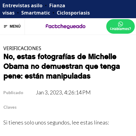
Entrevistas asilo
•
Fianza
visas
•
Smartmatic
•
Ciclosporiasis
MENÚ
¿Hablamos?
VERIFICACIONES
No, estas fotografías de Michelle
Obama no demuestran que tenga
pene: están manipuladas
Jan 3, 2023, 4:26:14 PM
Publicado
Claves
Si tienes solo unos segundos, lee estas líneas: