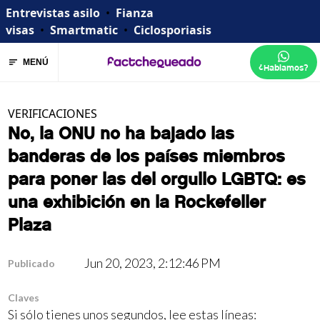
Entrevistas asilo
•
Fianza
visas
•
Smartmatic
•
Ciclosporiasis
MENÚ
¿Hablamos?
VERIFICACIONES
No, la ONU no ha bajado las
banderas de los países miembros
para poner las del orgullo LGBTQ: es
una exhibición en la Rockefeller
Plaza
Jun 20, 2023, 2:12:46 PM
Publicado
Claves
Si sólo tienes unos segundos, lee estas líneas: