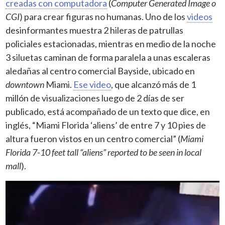
creadas con computadora
(
Computer Generated Image o
CGI
) para crear figuras no humanas. Uno de los
videos
desinformantes muestra 2 hileras de patrullas
policiales estacionadas, mientras en medio de la noche
3 siluetas caminan de forma paralela a unas escaleras
aledañas al centro comercial Bayside, ubicado en
downtown
Miami.
Ese video
, que alcanzó más de 1
millón de visualizaciones luego de 2 días de ser
publicado, está acompañado de un texto que dice, en
inglés, “Miami Florida ‘aliens’ de entre 7 y 10 pies de
altura fueron vistos en un centro comercial” (
Miami
Florida 7-10 feet tall “aliens” reported to be seen in local
mall
).