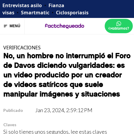
Entrevistas asilo
•
Fianza
visas
•
Smartmatic
•
Ciclosporiasis
MENÚ
¿Hablamos?
VERIFICACIONES
No, un hombre no interrumpió el Foro
de Davos diciendo vulgaridades: es
un video producido por un creador
de videos satíricos que suele
manipular imágenes y situaciones
Jan 23, 2024, 2:59:12 PM
Publicado
Claves
Si solo tienes unos segundos, lee estas claves