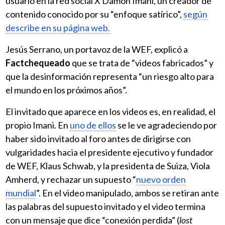
usuario en la red social X
Damon Imani, un creador de
contenido conocido por su “enfoque satírico”,
según
describe en su página web.
Jesús Serrano, un portavoz de la WEF, explicó a
Factchequeado
que se trata de “videos fabricados” y
que la desinformación
representa “un riesgo alto para
el mundo en los próximos años”.
El invitado que aparece en los videos es, en realidad, el
propio Imani. En
uno de ellos
se le ve agradeciendo por
haber sido invitado al foro antes de dirigirse con
vulgaridades hacia el presidente ejecutivo y fundador
de WEF, Klaus Schwab, y la presidenta de Suiza, Viola
Amherd, y rechazar un supuesto “
nuevo orden
mundial
”. En el video manipulado, ambos se retiran ante
las palabras del supuesto invitado y el video termina
con un mensaje que dice “conexión perdida” (
lost