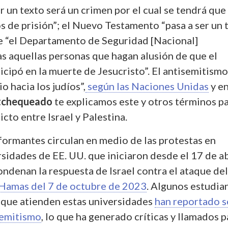
r un texto será un crimen por el cual se tendrá que
s de prisión”; el Nuevo Testamento “pasa a ser un 
ue “el Departamento de Seguridad [Nacional]
as aquellas personas que hagan alusión de que el
icipó en la muerte de Jesucristo”. El antisemitismo
io hacia los judíos”,
según las Naciones Unidas
y e
tchequeado
te explicamos este y otros términos p
icto entre Israel y Palestina.
formantes circulan en medio de las protestas en
sidades de EE. UU. que iniciaron desde el 17 de ab
ndenan la respuesta de Israel contra el ataque del
Hamas del 7 de octubre de 2023
. Algunos estudia
s que atienden estas universidades
han reportado s
semitismo
, lo que ha generado críticas y llamados p