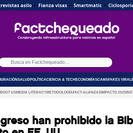
revistas asilo
•
Fianza visas
•
Smartmatic
•
Ciclospori
IGRACIÓN
SALUD
POLÍTICA
CIENCIA & TECH
ECONOMÍA
SCAMS
FAKES VIRAL
BOUT US
MEDIA LITERACY
METODOLOGÍA
FACT-ALIANZAS
IMPACTO 2025
INS
ngreso han prohibido la Bib
o en EE. UU.