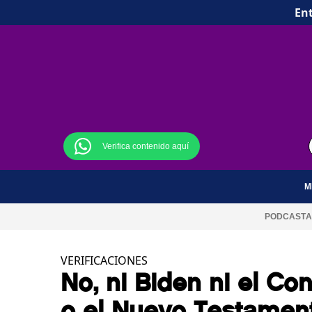
Ent
Verifica contenido aquí
M
PODCAST
A
VERIFICACIONES
No, ni Biden ni el Co
o el Nuevo Testament