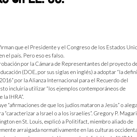
firman que el Presidente y el Congreso de los Estados Uni
n el país. Pero eso es falso.
aprobación por la Cámara de Representantes del proyecto de
cación (DOE, por sus siglas en inglés) a adoptar “la defin
016” por la Alianza Internacional para el Recuerdo del
Esto incluiría utilizar “los ejemplos contemporáneos de
e la IHRA”.
ye “afirmaciones de que los judíos mataron a Jesús” o aleg
“caracterizar a Israel o a los israelíes”. Gregory P. Magari
gton en St. Louis, explicó a Politifact, miembro aliado de
ntemente arraigada normativamente en las culturas occidenta