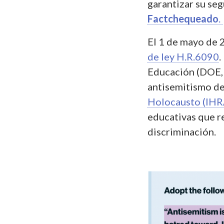
garantizar su se
Factchequeado
.
El 1 de mayo de 
de ley H.R.6090
.
Educación (DOE, p
antisemitismo de
Holocausto (IHRA,
educativas que r
discriminación.