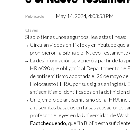
May 14, 2024, 4:03:53 PM
Publicado
Claves
Si sólo tienes unos segundos, lee estas líneas:
Circulan videos en TikTok y en Youtube que a
prohibieron la Biblia o el Nuevo Testamento e
La desinformación se generó a partir de la 
HR 6090 que obligaría al Departamento de Edu
de antisemitismo adoptada el 26 de mayo de 2
Holocausto (IHRA, por sus siglas en inglés). 
antisemitismo identificados en la definicion d
Un ejemplo de antisemitismo de la IHRA inclu
antisemitas basados en falsas acusacionespara 
profesor de leyes en la Universidad de Washin
Factchequeado
, que “la Biblia está suficie