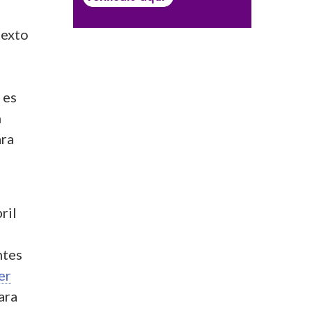
texto
 es
n
ara
ril
ntes
er
ara