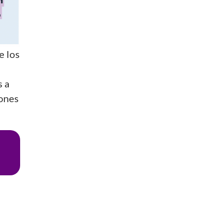
e los
s a
iones