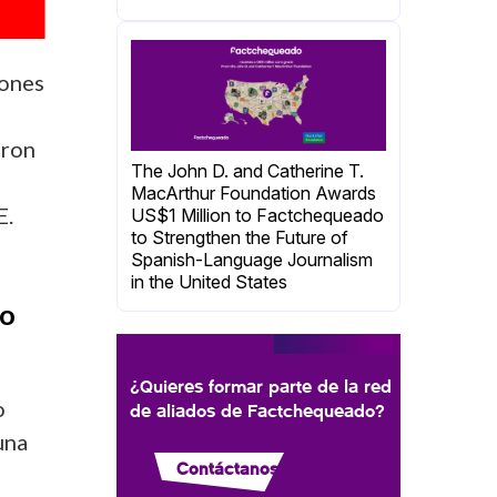
lones
eron
The John D. and Catherine T.
MacArthur Foundation Awards
E.
US$1 Million to Factchequeado
to Strengthen the Future of
Spanish-Language Journalism
in the United States
do
¿Quieres formar parte de la red
o
de aliados de Factchequeado?
una
Contáctanos