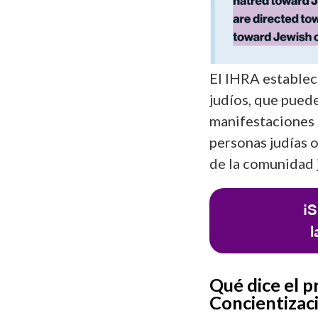
El IHRA establec
judíos, que puede
manifestaciones r
personas judías o
de la comunidad j
¡S
l
Qué dice el p
Concientizac