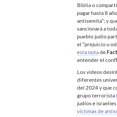
Biblia o comparti
pagar hasta 8 año
antisemita”; y q
sancionará a tod
pueblo judío part
el “prejuicio u od
esta nota
de
Fac
entender el confl
Los videos desin
diferentes univer
del 2024 y que co
grupo terrorista
judíos e israelíe
víctimas de anti