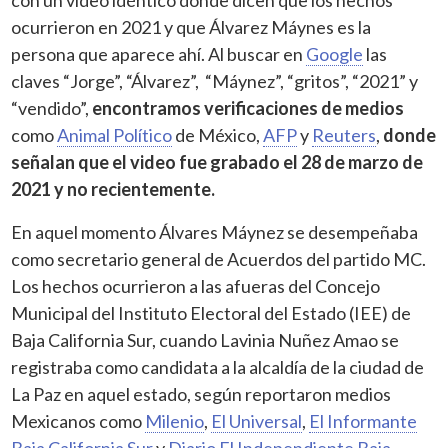
ocurrieron en 2021 y que Álvarez Máynes es la
persona que aparece ahí. Al buscar en
Google
las
claves “Jorge”, “Álvarez”, “Máynez”, “gritos”, “2021” y
“vendido”,
encontramos verificaciones de medios
como
Animal Político
de México,
AFP
y
Reuters
,
donde
señalan que el video fue grabado el 28 de marzo de
2021 y no recientemente.
En aquel momento Álvares Máynez se desempeñaba
como secretario general de Acuerdos del partido MC.
Los hechos ocurrieron a las afueras del Concejo
Municipal del Instituto Electoral del Estado (IEE) de
Baja California Sur, cuando Lavinia Nuñez Amao se
registraba como candidata a la alcaldía de la ciudad de
La Paz en aquel estado, según reportaron medios
Mexicanos como
Milenio
,
El Universal
,
El Informante
Baja California Sur
y
Diario El Independiente Baja