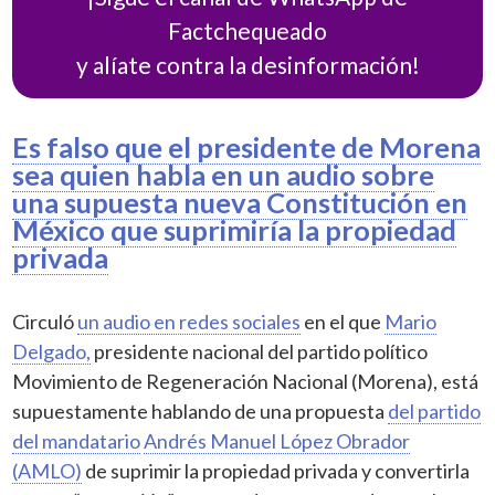
Factchequeado
y alíate contra la desinformación!
Es falso que el presidente de Morena
sea quien habla en un audio sobre
una supuesta nueva Constitución en
México que suprimiría la propiedad
privada
Circuló
un audio en redes sociales
en el que
Mario
Delgado,
presidente nacional del partido político
Movimiento de Regeneración Nacional (Morena), está
supuestamente hablando de una propuesta
del partido
del mandatario
Andrés Manuel López Obrador
(AMLO)
de suprimir la propiedad privada y convertirla