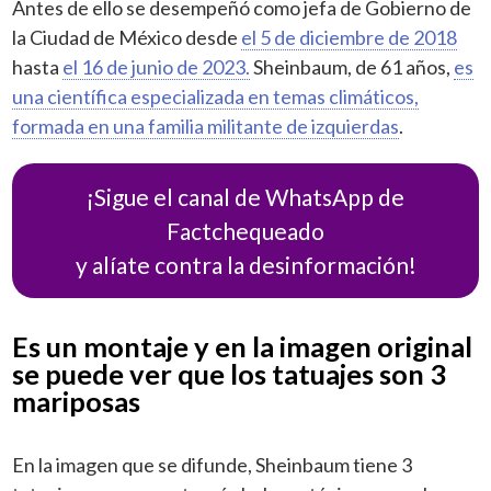
Antes de ello se desempeñó como jefa de Gobierno de
la Ciudad de México desde
el 5 de diciembre de 2018
hasta
el 16 de junio de 2023.
Sheinbaum, de 61 años,
es
una científica especializada en temas climáticos,
formada en una familia militante de izquierdas
.
¡Sigue el canal de WhatsApp de
Factchequeado
y alíate contra la desinformación!
Es un montaje y en la imagen original
se puede ver que los tatuajes son 3
mariposas
En la imagen que se difunde, Sheinbaum tiene 3