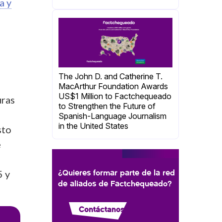
a y
The John D. and Catherine T.
MacArthur Foundation Awards
US$1 Million to Factchequeado
uras
to Strengthen the Future of
Spanish-Language Journalism
in the United States
sto
e
¿Quieres formar parte de la red
5 y
de aliados de Factchequeado?
Contáctanos