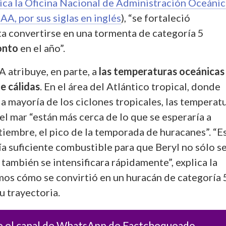
ca la Oficina Nacional de Administración Oceánic
A, por sus siglas en inglés
), “se fortaleció
a convertirse en una tormenta de categoría 5
onto
en el año”.
 atribuye, en parte, a
las temperaturas oceánicas
e cálidas
. En el área del Atlántico tropical, donde
a mayoría de los ciclones tropicales, las temperat
del mar “están más cerca de lo que se esperaría a
iembre, el pico de la temporada de huracanes”. “E
ía suficiente combustible para que Beryl no sólo s
también se intensificara rápidamente”, explica la
s cómo se convirtió en un huracán de categoría 
u trayectoria.
e el canal de WhatsApp de Factchequeado