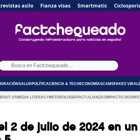
revistas asilo
•
Fianza visas
•
Smartmatic
•
Ciclospori
IGRACIÓN
SALUD
POLÍTICA
CIENCIA & TECH
ECONOMÍA
SCAMS
FAKES VIRAL
BOUT US
MEDIA LITERACY
METODOLOGÍA
FACT-ALIANZAS
IMPACTO 2025
INS
 el 2 de julio de 2024 en un
 5