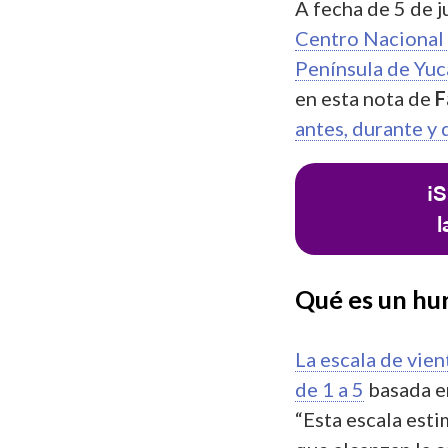
A fecha de 5 de j
Centro Nacional
Península de Yuc
en esta nota de
F
antes, durante y
¡S
l
Qué es un hu
La escala de vien
de 1 a 5
basada 
“Esta escala esti