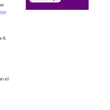
ue
 ser
 4,
s
ún el