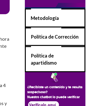
Metodología
Política de Corrección
 hora
ente
Política de
apartidismo
a 4
¿Recibiste un contenido y te resulta
sospechoso?
Nuestro chatbot lo puede verificar
os y
Verifícalo aquí