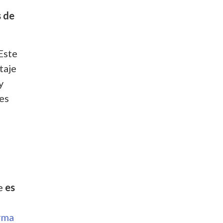
s de
 Este
taje
y
es
e
es
n
rma