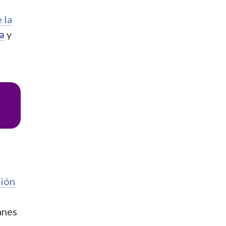
 la
a
y
ción
anes