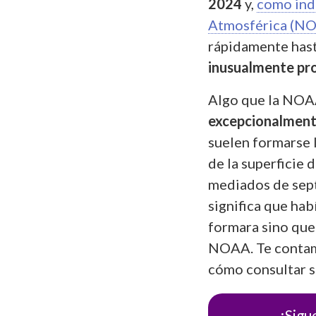
2024
y,
como indi
Atmosférica (NOA
rápidamente hast
inusualmente pr
Algo que la NOAA
excepcionalment
suelen formarse l
de la superficie 
mediados de sept
significa que hab
formara sino que 
NOAA. Te contamo
cómo consultar s
¡Sigu