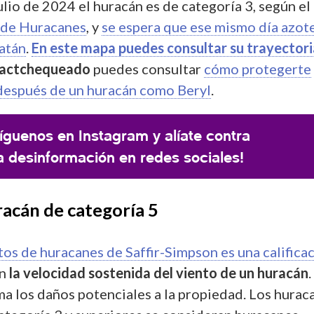
ulio de 2024 el huracán es de categoría 3, según el
 de Huracanes
, y
se espera que ese mismo día azote
atán
.
En este mapa puedes consultar su trayectori
actchequeado
puedes consultar
cómo protegerte
 después de un huracán como Beryl
.
íguenos en Instagram y alíate contra
a desinformación en redes sociales!
racán de categoría 5
tos de huracanes de Saffir-Simpson es una califica
en
la velocidad sostenida del viento de un huracán
.
ma los daños potenciales a la propiedad. Los hurac