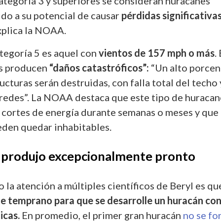
categoría 3 y superiores se consideran huracanes
do a su potencial de causar
pérdidas significativa
explica la NOAA.
tegoría 5 es aquel con
vientos de 157 mph o más
.
es producen
“daños catastróficos”:
“Un alto porcen
ucturas serán destruidas, con falla total del techo 
aredes”. La NOAA destaca que este tipo de huracan
cortes de energía durante semanas o meses y que
eden quedar inhabitables.
e produjo excepcionalmente pronto
 la atención a múltiples científicos de Beryl es qu
 temprano para que se desarrolle un huracán co
icas.
En promedio, el primer gran huracán
no se fo