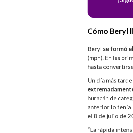
Cómo Beryl ll
Beryl
se formó el
(mph). En las pri
hasta convertirs
Un día más tarde
extremadamente
huracán de catego
anterior lo tenía
el 8 de julio de 
“La rápida intens