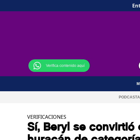
Ent
Verifica contenido aquí
M
PODCAST
A
VERIFICACIONES
Sí, Beryl se convirtió
huracán de categoría