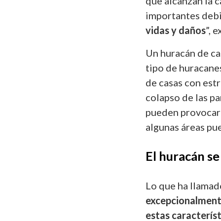
que alcanzan la 
importantes debi
vidas y daños
”, 
Un huracán de ca
tipo de huracan
de casas con estr
colapso de las p
pueden provocar 
algunas áreas pu
El huracán s
Lo que ha llamado
excepcionalmente
estas característ