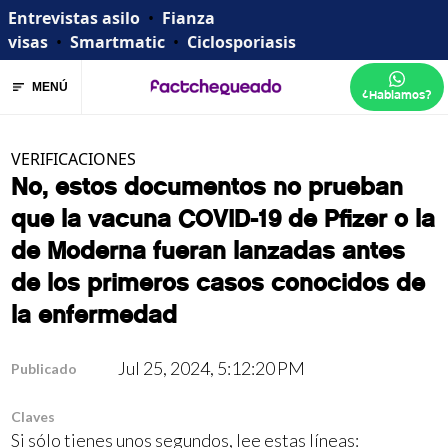
Entrevistas asilo
•
Fianza
visas
•
Smartmatic
•
Ciclosporiasis
MENÚ
¿Hablamos?
VERIFICACIONES
No, estos documentos no prueban
que la vacuna COVID-19 de Pfizer o la
de Moderna fueran lanzadas antes
de los primeros casos conocidos de
la enfermedad
Jul 25, 2024, 5:12:20 PM
Publicado
Claves
Si sólo tienes unos segundos, lee estas líneas: