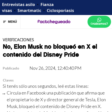
Entrevistas asilo
•
Fianza
visas
•
Smartmatic
•
Ciclosporiasis
MENÚ
¿Hablamos?
VERIFICACIONES
No, Elon Musk no bloqueó en X el
contenido del Disney Pride
Nov 26, 2024, 12:40:40 PM
Publicado
Claves
Si tenés sólo unos segundos, leé estas líneas:
Circula en Facebook una publicación que afirma que
el propietario de X y director general de Tesla, Elon
Musk, bloqueó el contenido de Disney Pride en X.