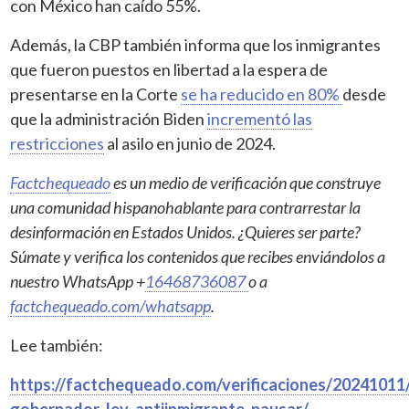
con México han caído 55%.
Además, la CBP también informa que los inmigrantes
que fueron puestos en libertad a la espera de
presentarse en la Corte
se ha reducido en 80%
desde
que la administración Biden
incrementó las
restricciones
al asilo en junio de 2024.
Factchequeado
es un medio de verificación que construye
una comunidad hispanohablante para contrarrestar la
desinformación en Estados Unidos. ¿Quieres ser parte?
Súmate y verifica los contenidos que recibes enviándolos a
nuestro WhatsApp +
16468736087
o a
factchequeado.com/whatsapp
.
Lee también:
https://factchequeado.com/verificaciones/20241011/
gobernador-ley-antiinmigrante-pausar/