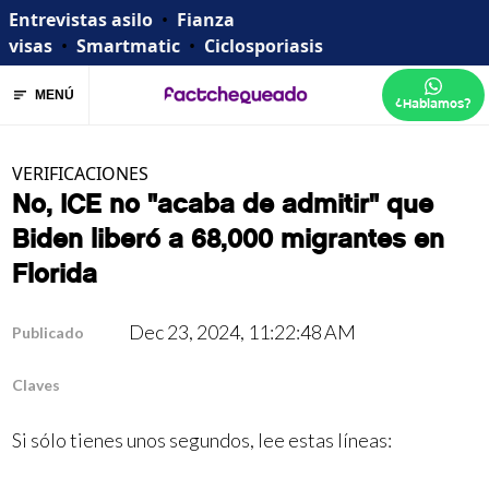
Entrevistas asilo
•
Fianza
visas
•
Smartmatic
•
Ciclosporiasis
MENÚ
¿Hablamos?
VERIFICACIONES
No, ICE no "acaba de admitir" que
Biden liberó a 68,000 migrantes en
Florida
Dec 23, 2024, 11:22:48 AM
Publicado
Claves
Si sólo tienes unos segundos, lee estas líneas: