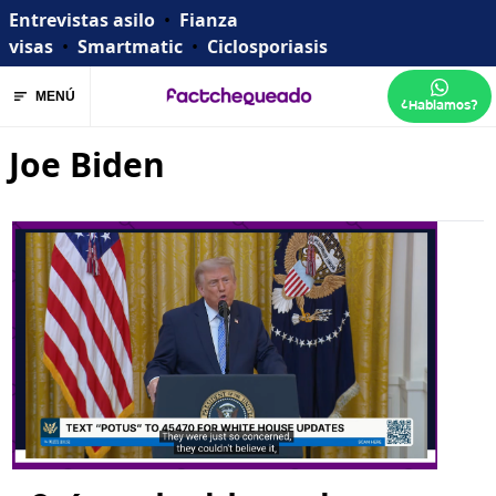
Entrevistas asilo
•
Fianza
visas
•
Smartmatic
•
Ciclosporiasis
MENÚ
¿Hablamos?
Joe Biden