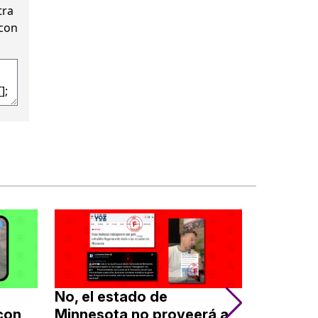
tra
 con
No, el estado de
No, Walm
con
Minnesota no proveerá a
Kroger, 