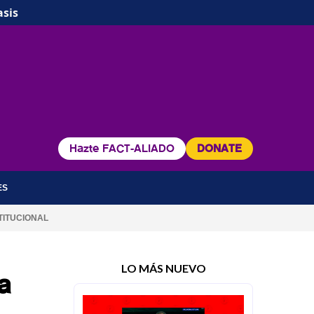
asis
Hazte FACT-ALIADO
DONATE
ES
TITUCIONAL
LO MÁS NUEVO
a