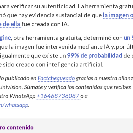
ara verificar su autenticidad. La herramienta gratu
nó que hay evidencia sustancial de que
la imagen 
 de ella
fue creada con IA.
gine
, otra herramienta gratuita, determinó con
un
que la imagen fue intervenida mediante IA y, por úl
igualmente que existe un
99% de probabilidad
de 
 sido creado con inteligencia artificial.
ido publicado en
Factchequeado
gracias a nuestra alian
Univision. Súmate y verifica los contenidos que recibes
estro WhatsApp
+16468736087
o a
m/whatsapp
.
ro contenido