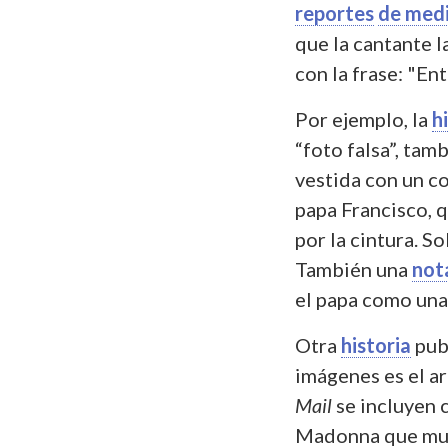
reportes
de med
que la cantante l
con la frase: "En
Por ejemplo, la
h
“foto falsa”, tam
vestida con un co
papa Francisco, 
por la cintura. Sob
También una
not
el papa como una 
Otra
historia
pub
imágenes es el ar
Mail
se incluyen 
Madonna que mues