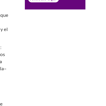
 que
y el
:
os
a
rla–
de