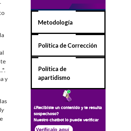
r
to
Metodología
da
Política de Corrección
al
nte
Política de
.".
apartidismo
a y
las
¿Recibiste un contenido y te resulta
ly
sospechoso?
de
Nuestro chatbot lo puede verificar
Verifícalo aquí