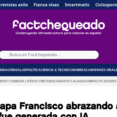
revistas asilo
•
Fianza visas
•
Smartmatic
•
Ciclospori
IGRACIÓN
SALUD
POLÍTICA
CIENCIA & TECH
ECONOMÍA
SCAMS
FAKES VIRAL
BOUT US
MEDIA LITERACY
METODOLOGÍA
FACT-ALIANZAS
IMPACTO 2025
INS
papa Francisco abrazando 
fue generada con IA