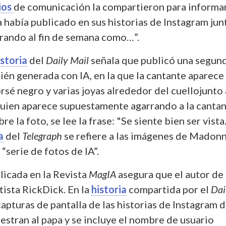
ios
de comunicación la compartieron para informa
a había publicado en sus historias de Instagram jun
trando al fin de semana como…”.
istoria
del
Daily Mail
señala que publicó una segun
bién generada con IA, en la que la cantante aparece
rsé negro y varias joyas alrededor del cuellojunto 
quien aparece supuestamente agarrando a la canta
re la foto, se lee la frase: "Se siente bien ser vista..
a
del
Telegraph
se refiere a las imágenes de Madonn
“serie de fotos de IA”.
licada en la Revista
MagIA
asegura que el autor de 
tista RickDick. En la
historia
compartida por el
Dai
capturas de pantalla de las historias de Instagram 
tran al papa y se incluye el nombre de usuario