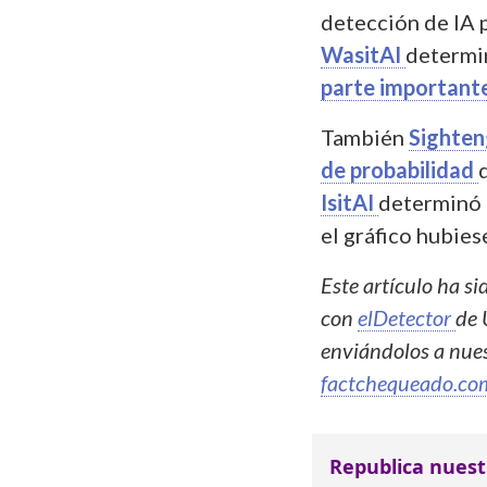
detección de IA p
WasitAI
determi
parte importante
También
Sighten
de probabilidad
IsitAI
determinó 
el gráfico hubiese
Este artículo ha s
con
elDetector
de 
enviándolos a nu
factchequeado.co
Republica nuest