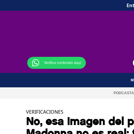
Ent
Verifica contenido aquí
M
PODCAST
A
VERIFICACIONES
No, esa imagen del 
Madonna no es real: 