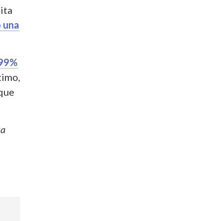
ita
o una
 99%
timo,
que
za