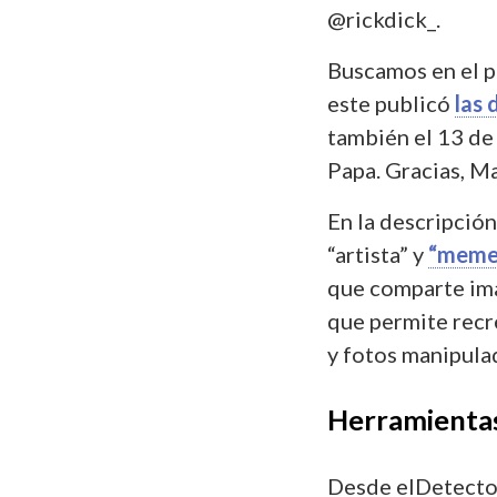
@rickdick_.
Buscamos en el p
este publicó
las 
también el 13 de 
Papa. Gracias, M
En la descripció
“artista” y
“meme
que comparte im
que permite recre
y fotos manipula
Herramientas
Desde elDetector