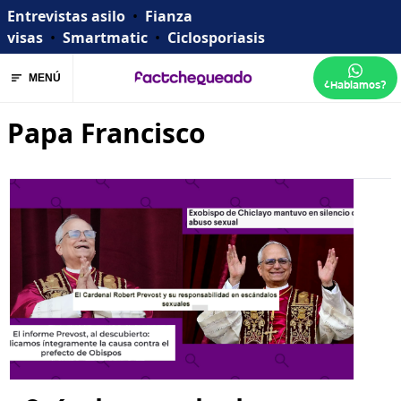
Entrevistas asilo
•
Fianza
visas
•
Smartmatic
•
Ciclosporiasis
MENÚ
¿Hablamos?
Papa Francisco