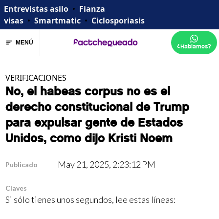
Entrevistas asilo
•
Fianza
visas
•
Smartmatic
•
Ciclosporiasis
MENÚ
¿Hablamos?
VERIFICACIONES
No, el habeas corpus no es el
derecho constitucional de Trump
para expulsar gente de Estados
Unidos, como dijo Kristi Noem
May 21, 2025, 2:23:12 PM
Publicado
Claves
Si sólo tienes unos segundos, lee estas líneas: