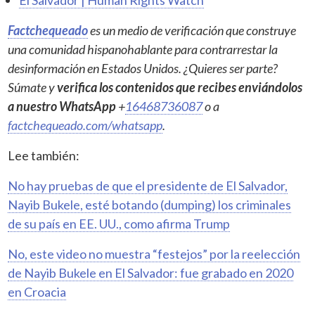
El Salvador | Human Rights Watch
Factchequeado
es un medio de verificación que construye
una comunidad hispanohablante para contrarrestar la
desinformación en Estados Unidos. ¿Quieres ser parte?
Súmate y
verifica los contenidos que recibes enviándolos
a nuestro WhatsApp
+
16468736087
o a
factchequeado.com/whatsapp
.
Lee también:
No hay pruebas de que el presidente de El Salvador,
Nayib Bukele, esté botando (dumping) los criminales
de su país en EE. UU., como afirma Trump
No, este video no muestra “festejos” por la reelección
de Nayib Bukele en El Salvador: fue grabado en 2020
en Croacia