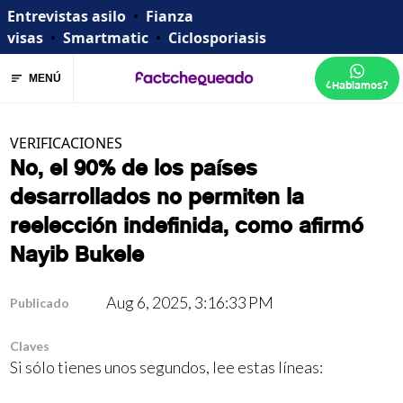
Entrevistas asilo
•
Fianza
visas
•
Smartmatic
•
Ciclosporiasis
MENÚ
¿Hablamos?
VERIFICACIONES
No, el 90% de los países
desarrollados no permiten la
reelección indefinida, como afirmó
Nayib Bukele
Aug 6, 2025, 3:16:33 PM
Publicado
Claves
Si sólo tienes unos segundos, lee estas líneas: