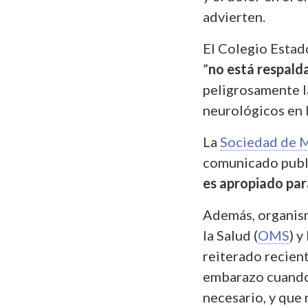
advierten.
El Colegio Estad
”
no está respalda
peligrosamente l
neurológicos en l
La
Sociedad de M
comunicado publ
es apropiado para
Además, organis
la Salud (
OMS
) 
reiterado recien
embarazo cuando 
necesario, y que