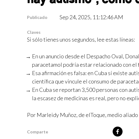
Sep 24, 2025, 11:12:46 AM
Publicado
Claves
Si sólo tienes unos segundos, lee estas líneas:
En un anuncio desde el Despacho Oval, Donald
paracetamol podría estar relacionado con el 
Esa afirmación es falsa: en Cuba sí existe aut
científica que vincule el consumo de paracet
En Cuba se reportan 3,500 personas con auti
la escasez de medicinas es real, pero no expli
Por Marleidy Muñoz, de elToque, medio aliad
Comparte