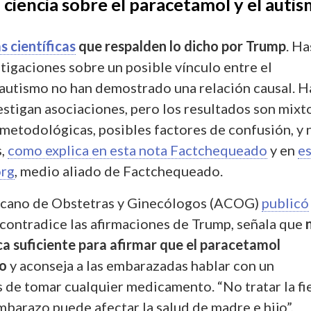
a ciencia sobre el paracetamol y el auti
s científicas
que respalden lo dicho por Trump
. Ha
estigaciones sobre un posible vínculo entre el
 autismo no han demostrado una relación causal. H
stigan asociaciones, pero los resultados son mixt
 metodológicas, posibles factores de confusión, y 
s,
como explica en esta nota Factchequeado
y en
es
org
, medio aliado de Factchequeado.
icano de Obstetras y Ginecólogos (ACOG)
publicó
ontradice las afirmaciones de Trump, señala que
ca suficiente para afirmar que el paracetamol
o
y aconseja a las embarazadas hablar con un
s de tomar cualquier medicamento. “No tratar la fi
embarazo puede afectar la salud de madre e hijo”,