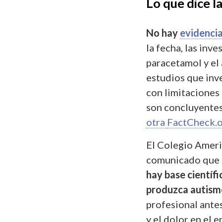
Lo que dice l
No hay
evidencia
la fecha, las inv
paracetamol y el
estudios que inve
con limitaciones
son concluyente
otra
FactCheck.
El Colegio Amer
comunicado que c
hay base científi
produzca autism
profesional ante
y el dolor en el 