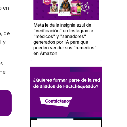
o en
Meta le da la insignia azul de
"verificación" en Instagram a
, de
"médicos" y "sanadores"
l y
generados por IA para que
puedan vender sus "remedios"
en Amazon
os
ene
¿Quieres formar parte de la red
de aliados de Factchequeado?
Contáctanos