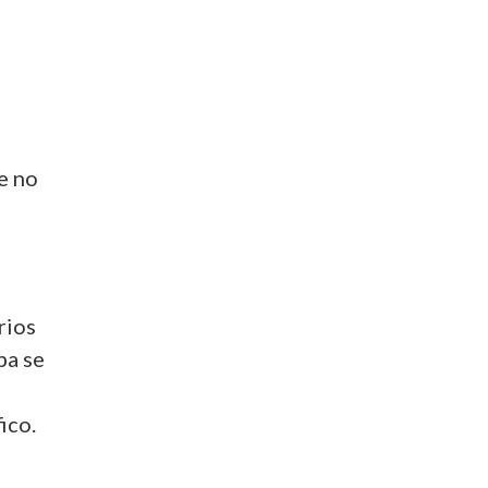
e no
rios
ba se
fico.