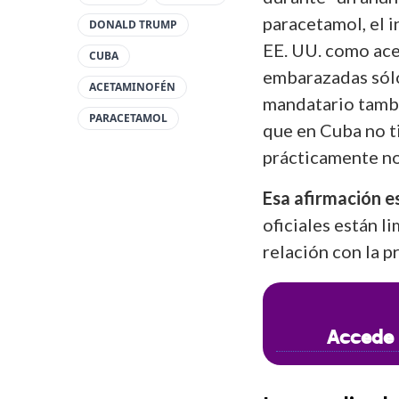
paracetamol, el 
DONALD TRUMP
EE. UU. como ace
CUBA
embarazadas sólo
ACETAMINOFÉN
mandatario tambié
PARACETAMOL
que en Cuba no t
prácticamente no
Esa afirmación es
oficiales están l
relación con la p
Accede 