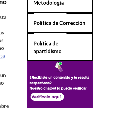
smo
Metodología
sta
Política de Corrección
ay
os,
Política de
no
apartidismo
ta
un
¿Recibiste un contenido y te resulta
no
sospechoso?
Nuestro chatbot lo puede verificar
Verifícalo aquí
ebre