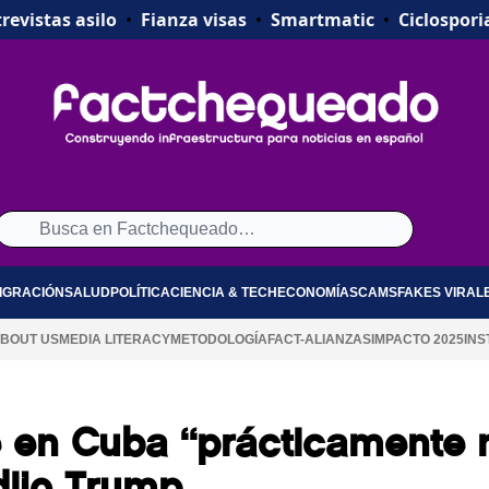
revistas asilo
•
Fianza visas
•
Smartmatic
•
Ciclospori
IGRACIÓN
SALUD
POLÍTICA
CIENCIA & TECH
ECONOMÍA
SCAMS
FAKES VIRAL
BOUT US
MEDIA LITERACY
METODOLOGÍA
FACT-ALIANZAS
IMPACTO 2025
INS
e en Cuba “prácticamente 
dijo Trump