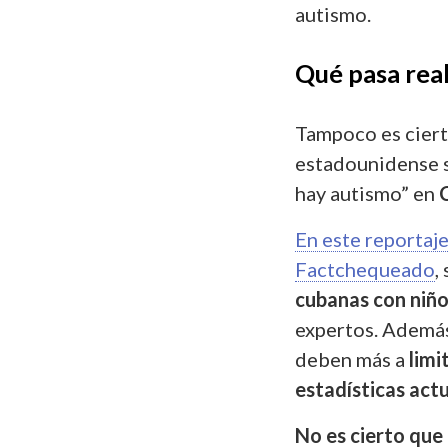
autismo.
Qué pasa rea
Tampoco es cierta
estadounidense s
hay autismo” en
En este reportaj
Factchequeado
,
cubanas con niño
expertos. Además,
deben más a
limi
estadísticas actu
No es cierto que