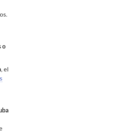
e
ños.
s o
a
, el
s
uba
e