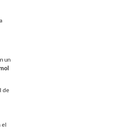
a
n un
amol
l de
 el