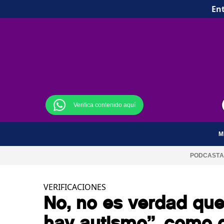
Ent
Verifica contenido aquí
M
PODCAST
A
VERIFICACIONES
No, no es verdad qu
hay autismo”, como 