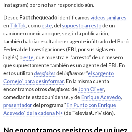
Instagram) pero no han respondido aún.
Desde
Factchequeado
identificamos
videos
similares
en
TikTok
, como
este
, del
supuesto arresto
de un
camionero mexicano que, según la publicación,
también habría resultado ser agente infiltrado del Buró
Federal de Investigaciones (FBI, por sus siglas en
inglés) o
este
, que muestra el “arresto” de un mesero
que supuestamente también es un agente del FBI. En
estos utilizan
deepfakes
del
influencer
“
el sargento
Cornejo” para desinformar
. En la misma cuenta
encontramos otros
deepfakes:
de
John Oliver
,
comediante estadounidense, y de
Enrique Acevedo
,
presentador
del programa “
En Punto con Enrique
Acevedo” de la cadena N+
(de TelevisaUnivisión).
No encontramos registros de un juez