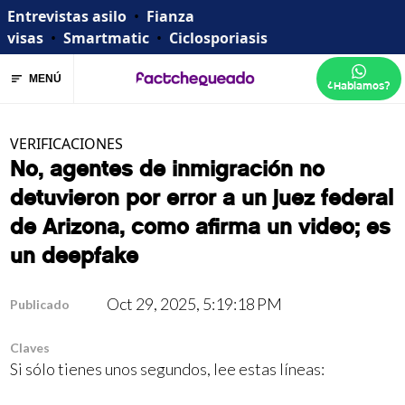
Entrevistas asilo
•
Fianza
visas
•
Smartmatic
•
Ciclosporiasis
MENÚ
¿Hablamos?
VERIFICACIONES
No, agentes de inmigración no
detuvieron por error a un juez federal
de Arizona, como afirma un video; es
un deepfake
Oct 29, 2025, 5:19:18 PM
Publicado
Claves
Si sólo tienes unos segundos, lee estas líneas: