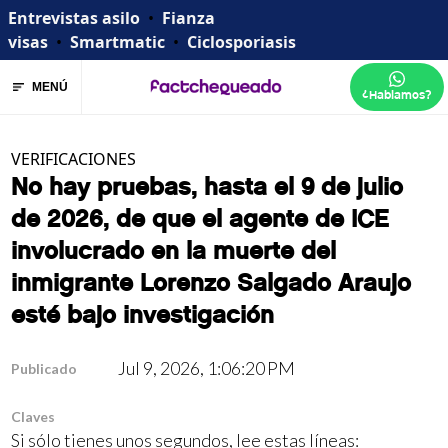
Entrevistas asilo
•
Fianza
visas
•
Smartmatic
•
Ciclosporiasis
MENÚ
¿Hablamos?
VERIFICACIONES
No hay pruebas, hasta el 9 de julio
de 2026, de que el agente de ICE
involucrado en la muerte del
inmigrante Lorenzo Salgado Araujo
esté bajo investigación
Jul 9, 2026, 1:06:20 PM
Publicado
Claves
Si sólo tienes unos segundos, lee estas líneas: